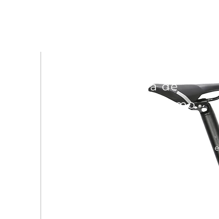
Rendimiento plegable
Una bicicleta de
escalada y turismo
definitiva
Ligero, rígido y responsivo; REACH 
una bicicleta plegable construida
con las mejores especificaciones.
REACH se puede plegar y se tarda
menos de 30 segundos en plegarlo