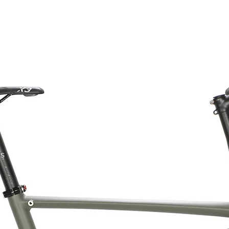
es
 y