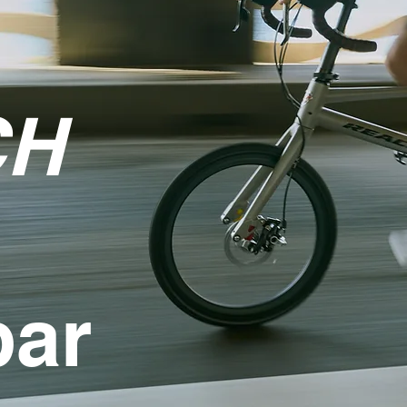
CH
bar