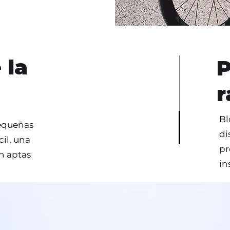
 la
P
r
Bl
pequeñas
di
il, una
pr
n aptas
in