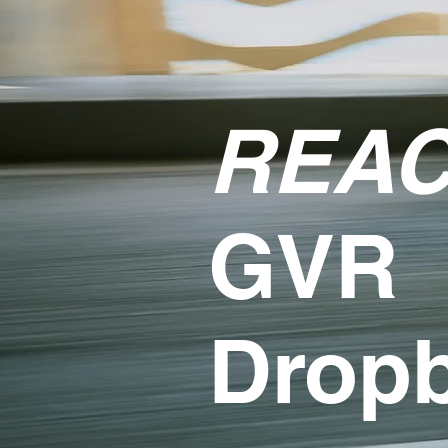
REA
GVR
Drop