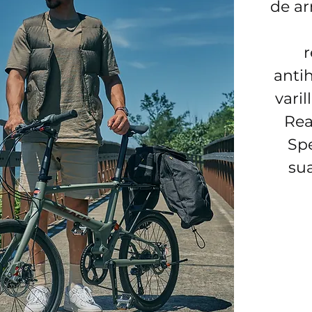
de ar
anti
varil
Rea
Spe
sua