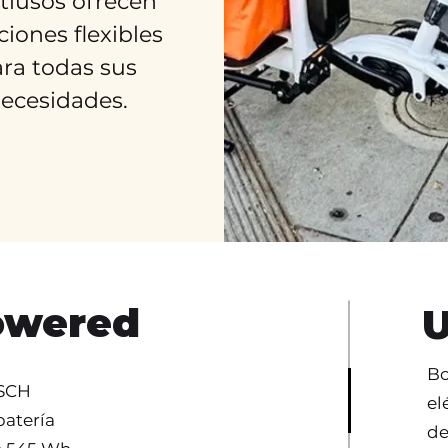
tiusos ofrecen
ciones flexibles
ra todas sus
ecesidades.
owered
U
Bo
OSCH
el
batería
de