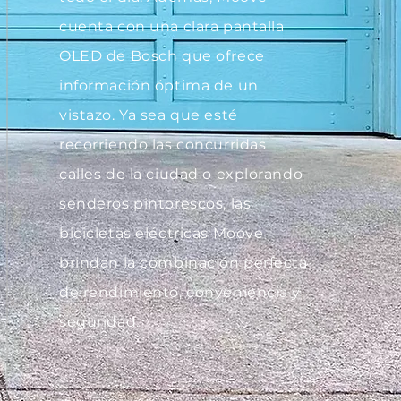
cuenta con una clara pantalla
OLED de Bosch que ofrece
información óptima de un
vistazo. Ya sea que esté
recorriendo las concurridas
calles de la ciudad o explorando
senderos pintorescos, las
bicicletas eléctricas Moove
brindan la combinación perfecta
de rendimiento, conveniencia y
seguridad.