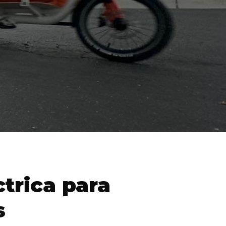
trica para
s