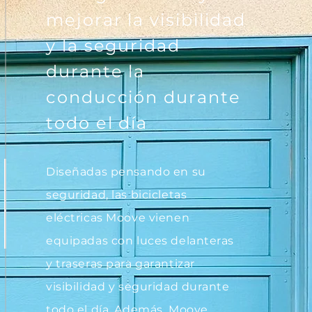
mejorar la visibilidad
y la seguridad
durante la
conducción durante
todo el día
Diseñadas pensando en su
seguridad, las bicicletas
eléctricas Moove vienen
equipadas con luces delanteras
y traseras para garantizar
visibilidad y seguridad durante
todo el día. Además, Moove