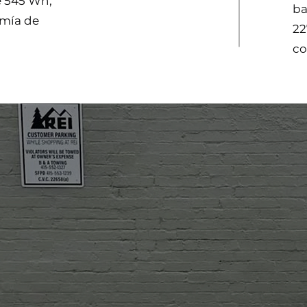
 545 Wh,
ba
omía de
22
co