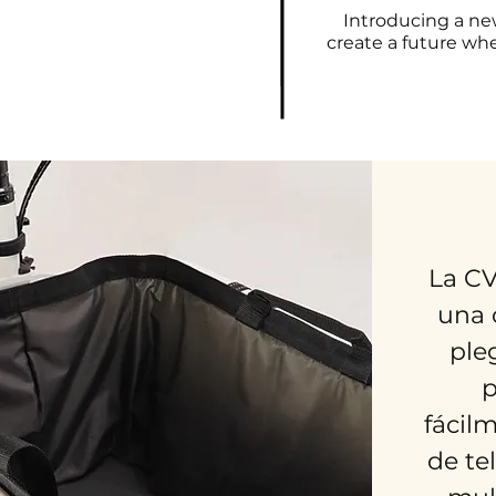
Introducing a ne
create a future whe
La C
una 
ple
p
fácil
de te