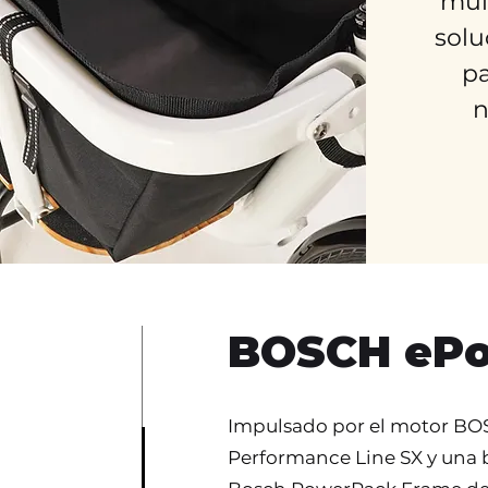
mul
solu
pa
n
BOSCH eP
Impulsado por el motor B
Performance Line SX y una 