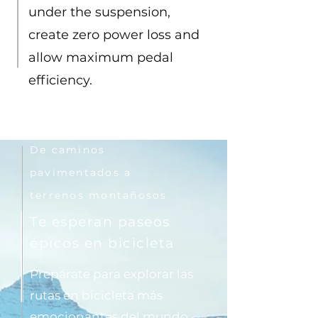
under the suspension,
create zero power loss and
allow maximum pedal
efficiency.
De caminos
pavimentados a
terrenos montañosos
Te esperan paseos
épicos en bicicleta
Prepárate para explorar las
rutas en bicicleta más
emocionantes del mundo.