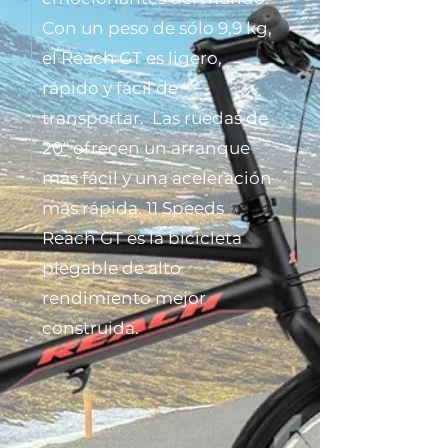
Con un peso de sólo 9,9 kg,
el Reach GT es ligero,
rápido y fácil de
transportar. Las ruedas de
20" ofrecen un arranque
más fácil y una aceleración
más rápida. 11 Speeds
Reach GT es la bicicleta
plegable de alto
rendimiento mejor
construida.