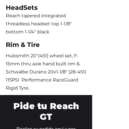
HeadSets
Reach tapered integrated
threadless headset top 1-1/8"
bottom 1-1/4" black
Rim & Tire
Hubsmith 20"(451) wheel set, F:
15mm thru axle hand built rim &
Schwalbe Durano 20x1-1/8" (28-451)
115PSI Performance RaceGuard
Rigid Tyre.
Pide tu Reach
GT
Realice su pedido aquí y nos