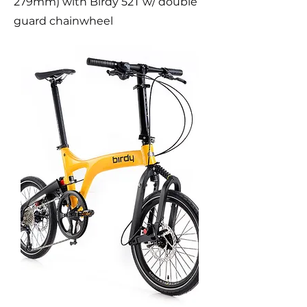
279mm) with Birdy 52T w/ double
guard chainwheel