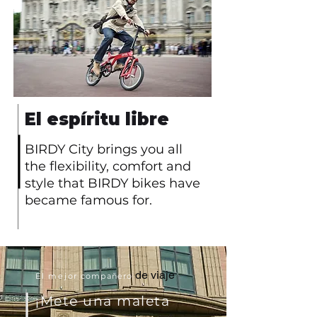
El espíritu libre
BIRDY City brings you all
the flexibility, comfort and
style that BIRDY bikes have
became famous for.
de viaje
El mejor
compañero
¡Mete una maleta