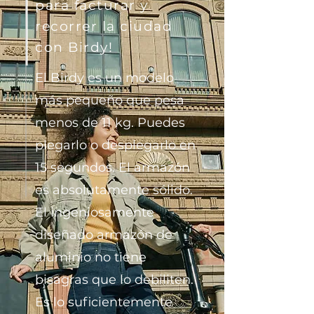
para facturar y
recorrer la ciudad
con Birdy!
El Birdy es un modelo
más pequeño que pesa
menos de 11 kg. Puedes
plegarlo o desplegarlo en
15 segundos. El armazón
es absolutamente sólido.
El ingeniosamente
diseñado armazón de
aluminio no tiene
bisagras que lo debiliten.
Es lo suficientemente