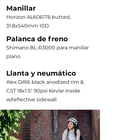
Manillar
Horizon AL6061T6 butted,
31.8x540mm 10D
Palanca de freno
Shimano BL-R3000 para manillar
plano
Llanta y neumático
Alex DA16 black anodized rim &
CST 18x1.5" 90psi Kevlar inside
w/reflective sidewall