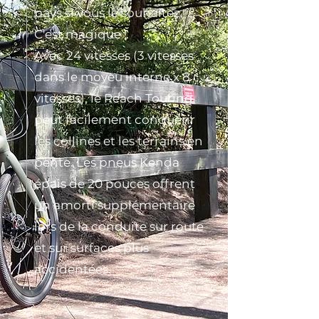
pays si vous le souhaitez.
C'est magique !
Avec 24 vitesses (3 vitesses
dans le moyeu interne x 8
vitesses), le Reach Touring
peut facilement conquérir
les collines et les terrains en
pente. Les pneus Kenda
épais de 20 pouces offrent
un amorti supplémentaire
lors de la conduite sur route
et sur surfaces plus
accidentées.