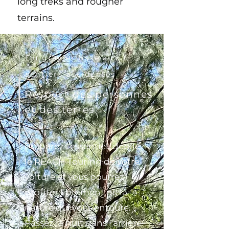
long treks and rougher
terrains.
Du gravier lisse aux
sentiers accidentés
Respect des personnes
et des terres
Préparez l'essentiel, dépliez
le REACH Touring de votre
voiture et vous pourrez
profiter librement de la
nature qui vous entoure.
Passez la nuit dans l'arrière-