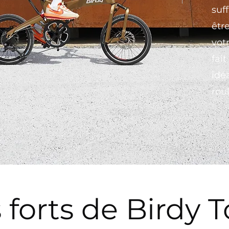
suf
êtr
vot
fai
idé
rou
 forts de Birdy 