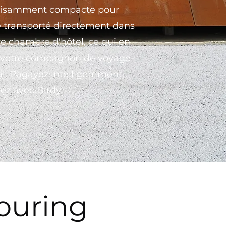
fisamment compacte pour
e transporté directement dans
re chambre d'hôtel, ce qui en
t votre compagnon de voyage
al. Pagayez intelligemment,
lez avec Birdy.
Touring