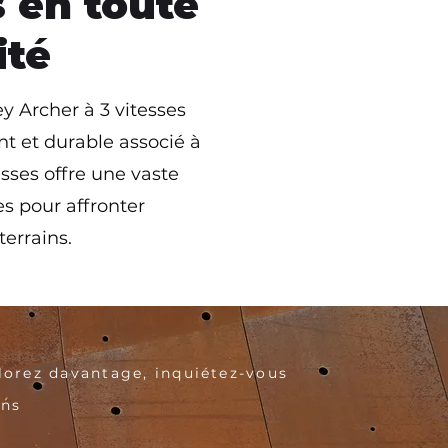
s en toute
ité
 Archer à 3 vitesses
nt et durable associé à
sses offre une vaste
s pour affronter
terrains.
lorez davantage, inquiétez-vous
ns