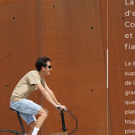
L
d'
Co
et
fi
Le 
sup
de 
gra
que
pla
tou
pli