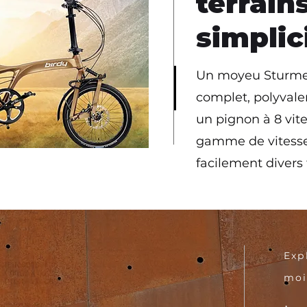
terrain
simplic
Un moyeu Sturmey
complet, polyvale
un pignon à 8 vite
gamme de vitesse
facilement divers 
Exp
moi