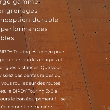
arge gamme
engrenages
nception durable
 performances
ables
BIRDY Touring est conçu pour
porter de lourdes charges et
longues distances. Que vous
vissiez des pentes raides ou
 vous rouliez sur des routes
tes, le BIRDY Touring 3x8 a
jours le bon équipement ! Il se
e également de manière