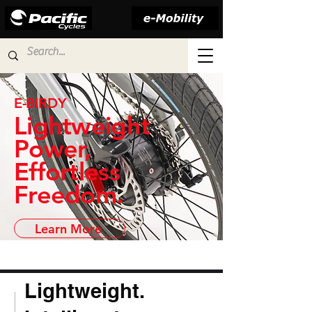
E-BIRDY
Lightweight
Power,
Effortless
Freedom.
Learn More
Lightweight.