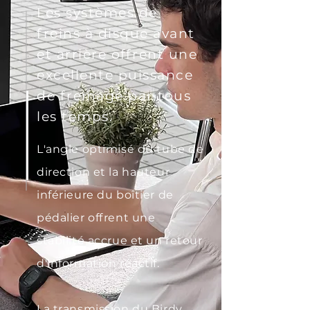
Les systèmes de
freins à disque avant
et arrière offrent une
excellente puissance
de freinage par tous
les temps.
L'angle optimisé du tube de
direction et la hauteur
inférieure du boîtier de
pédalier offrent une
stabilité accrue et un retour
d'information réactif.
La transmission du Birdy